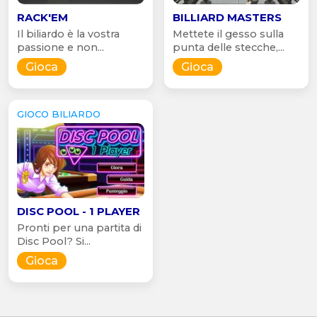
RACK'EM
BILLIARD MASTERS
Il biliardo è la vostra
Mettete il gesso sulla
passione e non...
punta delle stecche,...
Gioca
Gioca
GIOCO BILIARDO
DISC POOL - 1 PLAYER
Pronti per una partita di
Disc Pool? Si...
Gioca