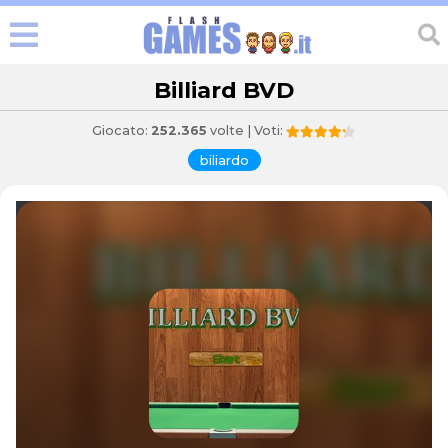
Billiard BVD
Giocato:
252.365
volte | Voti:
biliardo