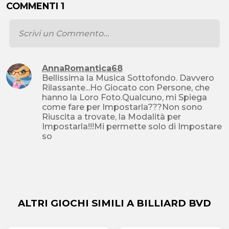
COMMENTI 1
AnnaRomantica68
Bellissima la Musica Sottofondo. Davvero
Rilassante...Ho Giocato con Persone, che
hanno la Loro Foto.Qualcuno, mi Spiega
come fare per Impostarla???Non sono
Riuscita a trovate, la Modalità per
Impostarla!!!Mi permette solo di Impostare
so
ALTRI GIOCHI SIMILI A BILLIARD BVD