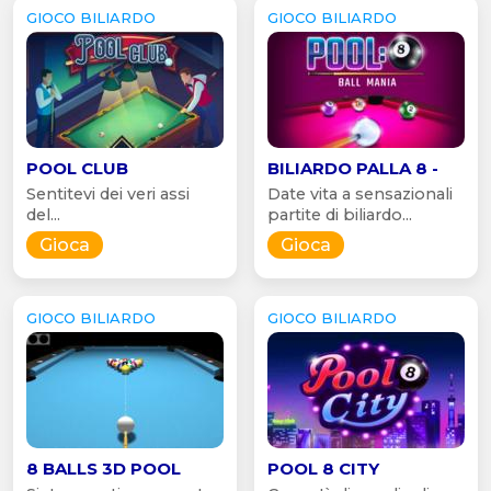
GIOCO BILIARDO
GIOCO BILIARDO
POOL CLUB
BILIARDO PALLA 8 -
Sentitevi dei veri assi
Date vita a sensazionali
del...
partite di biliardo...
Gioca
Gioca
GIOCO BILIARDO
GIOCO BILIARDO
8 BALLS 3D POOL
POOL 8 CITY