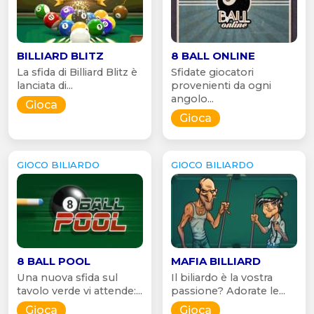
BILLIARD BLITZ
8 BALL ONLINE
La sfida di Billiard Blitz è
Sfidate giocatori
lanciata di...
provenienti da ogni
angolo...
Gioca
Gioca
GIOCO BILIARDO
GIOCO BILIARDO
8 BALL POOL
MAFIA BILLIARD
Una nuova sfida sul
Il biliardo è la vostra
tavolo verde vi attende:...
passione? Adorate le...
Gioca
Gioca