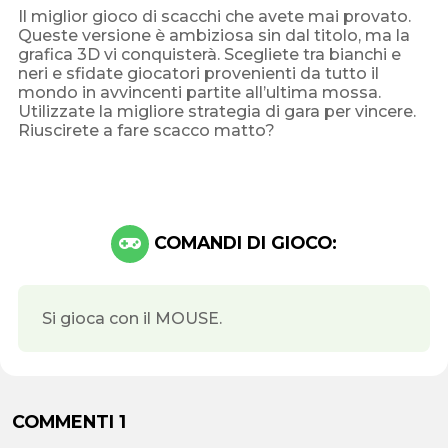
Il miglior gioco di scacchi che avete mai provato.
Queste versione è ambiziosa sin dal titolo, ma la
grafica 3D vi conquisterà. Scegliete tra bianchi e
neri e sfidate giocatori provenienti da tutto il
mondo in avvincenti partite all’ultima mossa.
Utilizzate la migliore strategia di gara per vincere.
Riuscirete a fare scacco matto?
COMANDI DI GIOCO:
Si gioca con il MOUSE.
COMMENTI 1