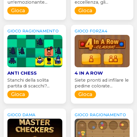
un'emozionante...
eccellenza, gli...
Gioca
Gioca
GIOCO RAGIONAMENTO
GIOCO FORZA4
ANTI CHESS
4 IN A ROW
Stanchi della solita
Siete pronti ad infilare le
partita di scacchi?...
pedine colorate...
Gioca
Gioca
GIOCO DAMA
GIOCO RAGIONAMENTO