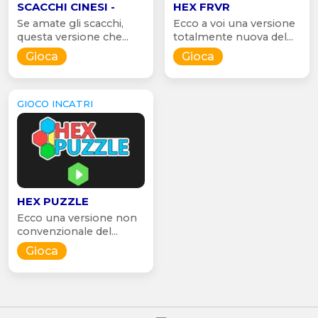
SCACCHI CINESI -
HEX FRVR
Se amate gli scacchi,
Ecco a voi una versione
questa versione che...
totalmente nuova del...
Gioca
Gioca
GIOCO INCATRI
HEX PUZZLE
Ecco una versione non
convenzionale del...
Gioca