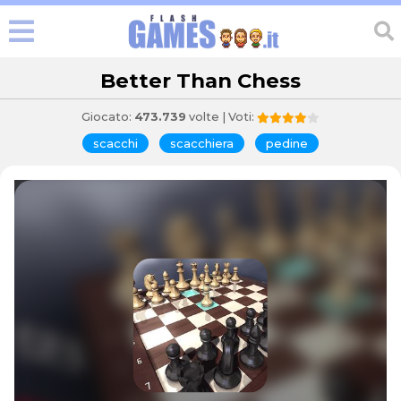
Better Than Chess
Giocato:
473.739
volte | Voti:
scacchi
scacchiera
pedine