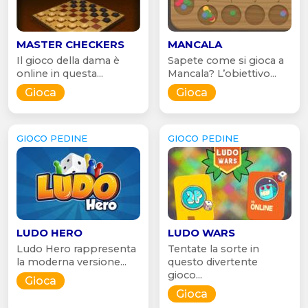
MASTER CHECKERS
MANCALA
Il gioco della dama è
Sapete come si gioca a
online in questa...
Mancala? L’obiettivo...
Gioca
Gioca
GIOCO PEDINE
GIOCO PEDINE
LUDO HERO
LUDO WARS
Ludo Hero rappresenta
Tentate la sorte in
la moderna versione...
questo divertente
gioco...
Gioca
Gioca