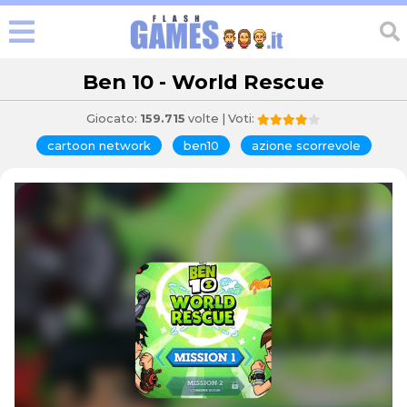
Ben 10 - World Rescue
Giocato:
159.715
volte | Voti:
cartoon network
ben10
azione scorrevole