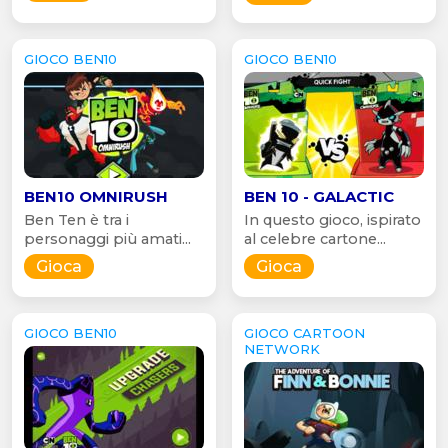
GIOCO BEN10
GIOCO BEN10
BEN10 OMNIRUSH
BEN 10 - GALACTIC
Ben Ten è tra i
In questo gioco, ispirato
personaggi più amati...
al celebre cartone...
Gioca
Gioca
GIOCO BEN10
GIOCO CARTOON
NETWORK