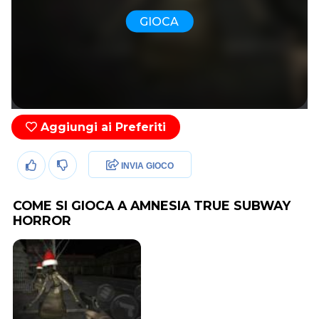
GIOCA
Aggiungi ai Preferiti
INVIA GIOCO
COME SI GIOCA A AMNESIA TRUE SUBWAY
HORROR