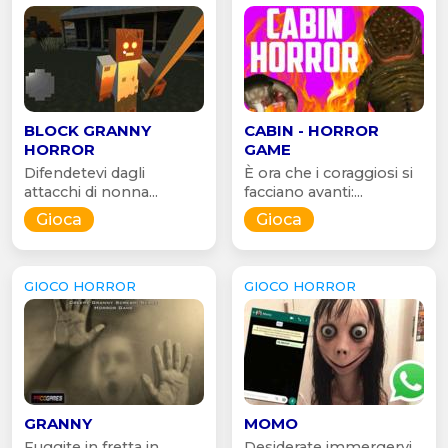
BLOCK GRANNY
CABIN - HORROR
HORROR
GAME
Difendetevi dagli
È ora che i coraggiosi si
attacchi di nonna...
facciano avanti:...
Gioca
Gioca
GIOCO HORROR
GIOCO HORROR
GRANNY
MOMO
Fuggite in fretta in
Desiderate immergervi