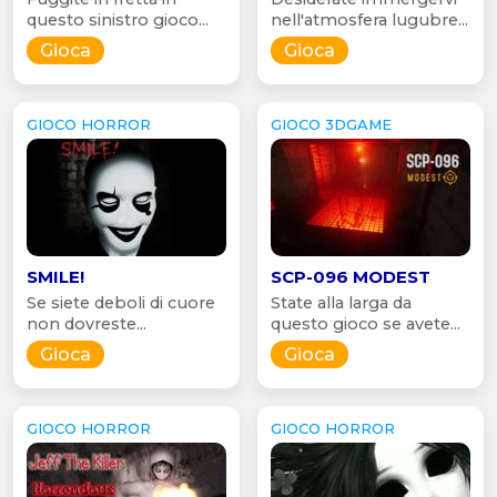
questo sinistro gioco...
nell'atmosfera lugubre...
Gioca
Gioca
GIOCO HORROR
GIOCO 3DGAME
SMILE!
SCP-096 MODEST
Se siete deboli di cuore
State alla larga da
non dovreste...
questo gioco se avete...
Gioca
Gioca
GIOCO HORROR
GIOCO HORROR