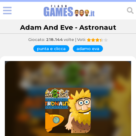
Adam And Eve - Astronaut
Giocato:
218.144
volte | Voti:
punta e clicca
adamo eva