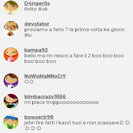
D4nger0s
finito #ok
devstator
proviamo a farlo ? la prima volta ke gioco
#lv
kampa92
bello ma nn riesco a fare il 2 boo boo boo
boo boo boo
NoWoMaNNoCrY
O.O
bimbacrazy9556
mi piace troppoooooooooooo
bowserjr98
john fire fatti i kazzi tuoi e non scassare:D :D
:D :D :D