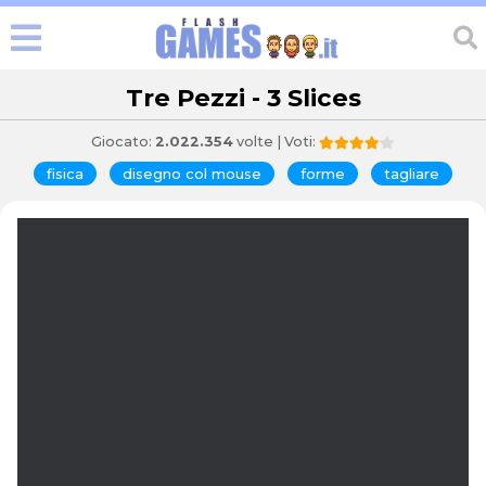
Tre Pezzi - 3 Slices
Giocato:
2.022.354
volte | Voti:
fisica
disegno col mouse
forme
tagliare