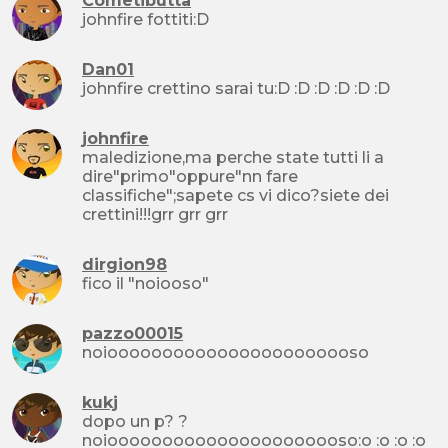
Cometibutta
johnfire fottiti:D
Dan01
johnfire crettino sarai tu:D :D :D :D :D :D
johnfire
maledizione,ma perche state tutti li a
dire"primo"oppure"nn fare
classifiche";sapete cs vi dico?siete dei
crettini!!!grr grr grr
dirgion98
fico il "noiooso"
pazzo00015
noiooooooooooooooooooooooso
kukj
dopo un p? ?
noioooooooooooooooooooooso:o :o :o :o