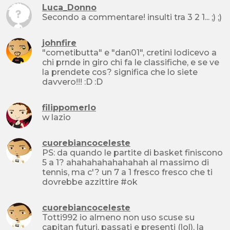
Luca_Donno
Secondo a commentare! insulti tra 3 2 1... ;) ;)
johnfire
"cometibutta" e "dan01", cretini lodicevo a
chi prnde in giro chi fa le classifiche, e se ve
la prendete cos? significa che lo siete
davvero!!! :D :D
filippomerlo
w lazio
cuorebiancoceleste
PS: da quando le partite di basket finiscono
5 a 1? ahahahahahahahah al massimo di
tennis, ma c'? un 7 a 1 fresco fresco che ti
dovrebbe azzittire #ok
cuorebiancoceleste
Totti992 io almeno non uso scuse su
capitan futuri, passati e presenti (lol), la