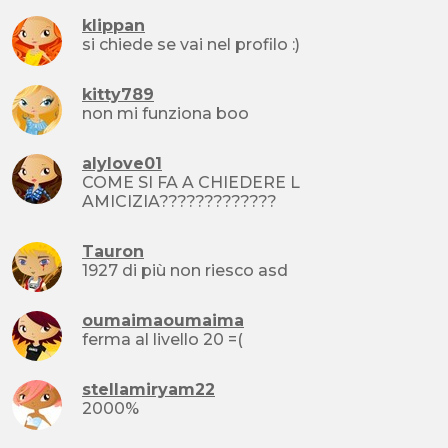
klippan
si chiede se vai nel profilo :)
kitty789
non mi funziona boo
alylove01
COME SI FA A CHIEDERE L
AMICIZIA?????????????
Tauron
1927 di più non riesco asd
oumaimaoumaima
ferma al livello 20 =(
stellamiryam22
2000%