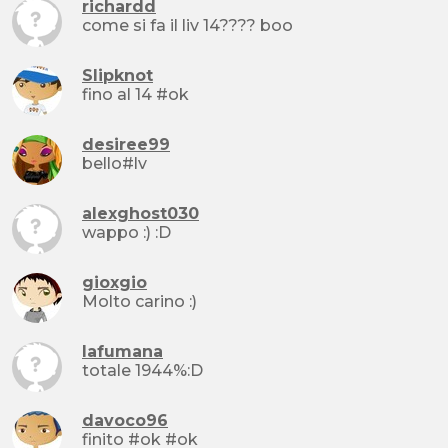
richardd
come si fa il liv 14???? boo
Slipknot
fino al 14 #ok
desiree99
bello#lv
alexghost030
wappo :) :D
gioxgio
Molto carino :)
lafumana
totale 1944%:D
davoco96
finito #ok #ok