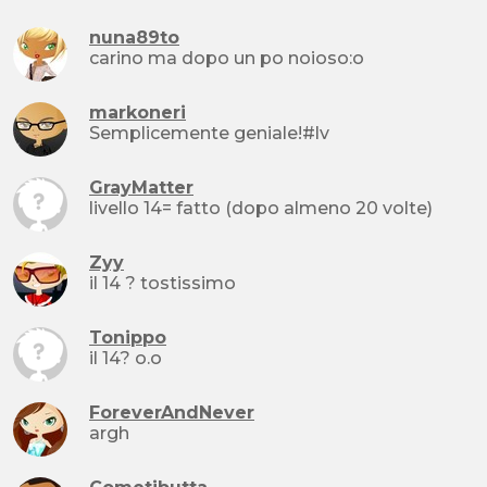
nuna89to
carino ma dopo un po noioso:o
markoneri
Semplicemente geniale!#lv
GrayMatter
livello 14= fatto (dopo almeno 20 volte)
Zyy
il 14 ? tostissimo
Tonippo
il 14? o.o
ForeverAndNever
argh