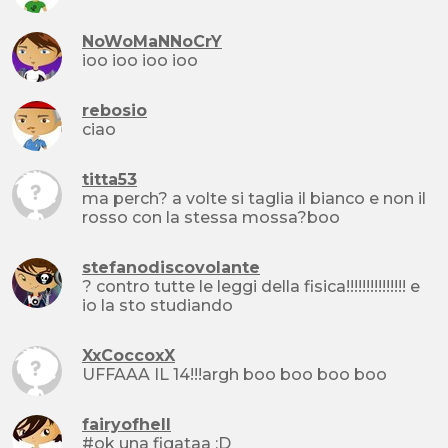
NoWoMaNNoCrY
ioo ioo ioo ioo
rebosio
ciao
titta53
ma perch? a volte si taglia il bianco e non il
rosso con la stessa mossa?boo
stefanodiscovolante
? contro tutte le leggi della fisica!!!!!!!!!!!!!!! e
io la sto studiando
XxCoccoxX
UFFAAA IL 14!!!argh boo boo boo boo
fairyofhell
#ok una figataa :D