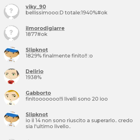
viky_90
bellissimooo:D totale:1940%#ok
ilmorodigiarre
1877#ok
Slipknot
1829% finalmente finito!! :o
Delirio
1938%
Gabborto
finitooooooo!!i livelli sono 20 ioo
Slipknot
io il 14 non sono riuscito a superarlo.. credo
sia l'ultimo livello..