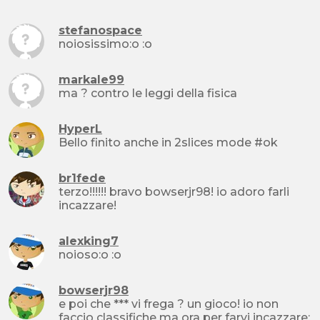
stefanospace
noiosissimo:o :o
markale99
ma ? contro le leggi della fisica
HyperL
Bello finito anche in 2slices mode #ok
br1fede
terzo!!!!!! bravo bowserjr98! io adoro farli
incazzare!
alexking7
noioso:o :o
bowserjr98
e poi che *** vi frega ? un gioco! io non
faccio classifiche ma ora per farvi incazzare: