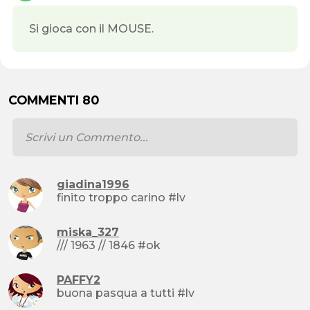
Si gioca con il MOUSE.
COMMENTI 80
giadina1996
finito troppo carino #lv
miska_327
/// 1963 // 1846 #ok
PAFFY2
buona pasqua a tutti #lv