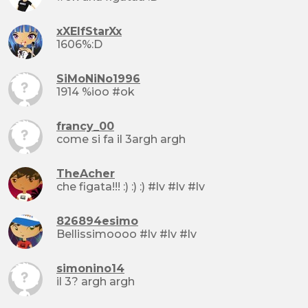
xXElfStarXx
1606%:D
SiMoNiNo1996
1914 %ioo #ok
francy_00
come si fa il 3argh argh
TheAcher
che figata!!! :) :) :) #lv #lv #lv
826894esimo
Bellissimoooo #lv #lv #lv
simonino14
il 3? argh argh