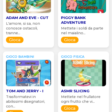
ADAM AND EVE - CUT
PIGGY BANK
ADVENTURE
L'amore, si sa, non
conosce ostacoli,
Mettete i soldi da parte
tranne...
nel maialino...
Gioca
Gioca
GIOCO BAMBINI
GIOCO FISICA
TOM AND JERRY - I
ASMR SLICING
Trasformatevi in
Mettete nel frullatore
abilissimi disegnatori,
ogni frutto che vi...
con...
Gioca