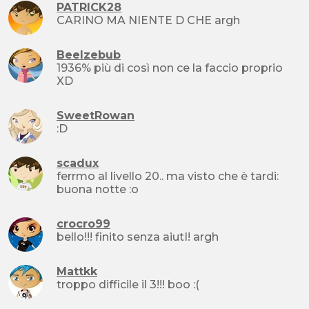
PATRICK28
CARINO MA NIENTE D CHE argh
Beelzebub
1936% più di così non ce la faccio proprio
XD
SweetRowan
:D
scadux
ferrmo al livello 20.. ma visto che è tardi:
buona notte :o
crocro99
bello!!! finito senza aiutI! argh
Mattkk
troppo difficile il 3!!! boo :(