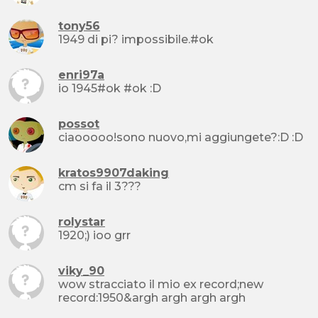
tony56
1949 di pi? impossibile.#ok
enri97a
io 1945#ok #ok :D
possot
ciaooooo!sono nuovo,mi aggiungete?:D :D
kratos9907daking
cm si fa il 3???
rolystar
1920;) ioo grr
viky_90
wow stracciato il mio ex record;new
record:1950&argh argh argh argh